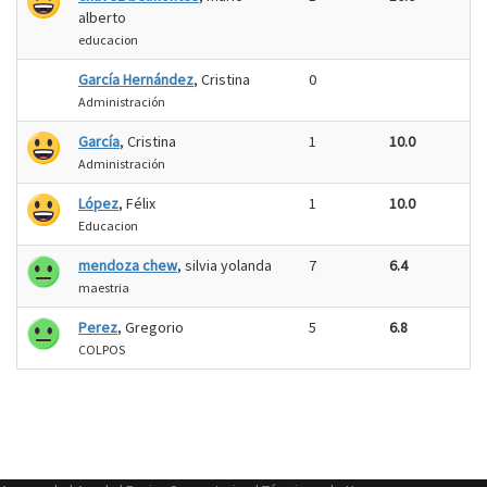
alberto
educacion
García Hernández
, Cristina
0
Administración
García
, Cristina
1
10.0
Administración
López
, Félix
1
10.0
Educacion
mendoza chew
, silvia yolanda
7
6.4
maestria
Perez
, Gregorio
5
6.8
COLPOS