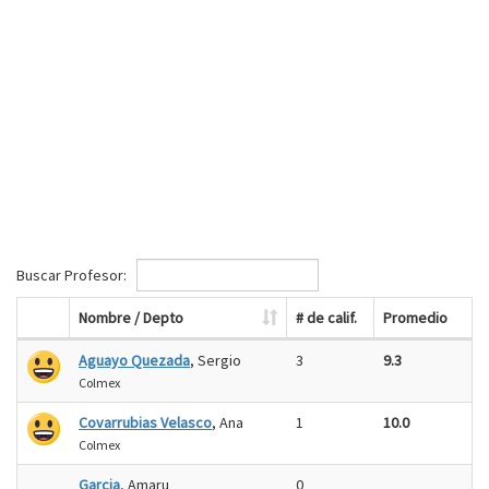
Buscar Profesor:
Nombre / Depto
# de calif.
Promedio
Aguayo Quezada
, Sergio
3
9.3
Colmex
Covarrubias Velasco
, Ana
1
10.0
Colmex
Garcia
, Amaru
0