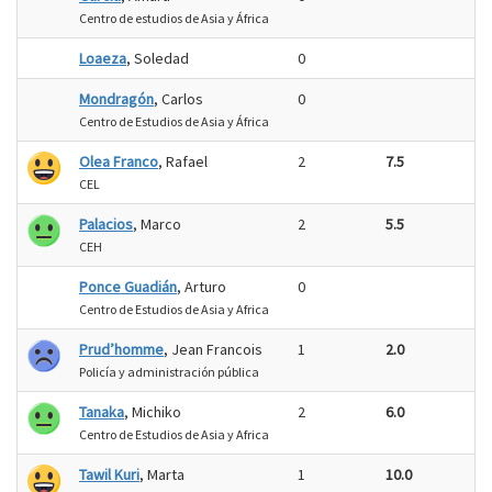
Centro de estudios de Asia y África
Loaeza
, Soledad
0
Mondragón
, Carlos
0
Centro de Estudios de Asia y África
Olea Franco
, Rafael
2
7.5
CEL
Palacios
, Marco
2
5.5
CEH
Ponce Guadián
, Arturo
0
Centro de Estudios de Asia y Africa
Prud’homme
, Jean Francois
1
2.0
Policía y administración pública
Tanaka
, Michiko
2
6.0
Centro de Estudios de Asia y Africa
Tawil Kuri
, Marta
1
10.0