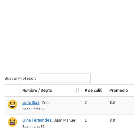
Buscar Profesor:
Nombre / Depto
# de calif.
Promedio
Luna Díaz
, Zoila
2
8.5
Bachilleres 32
Luna Fernandez
, Juan Manuel
1
8.0
Bachilleres 32