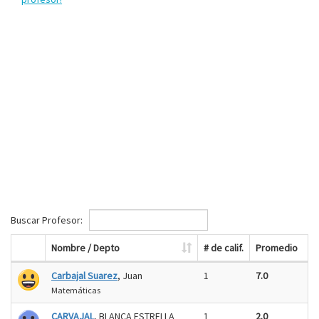
Buscar Profesor:
Nombre / Depto
# de calif.
Promedio
Carbajal Suarez
, Juan
1
7.0
Matemáticas
CARVAJAL
, BLANCA ESTRELLA
1
2.0