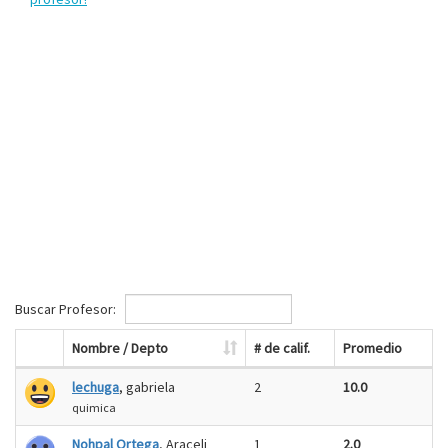
Buscar Profesor:
Nombre / Depto
# de calif.
Promedio
lechuga
, gabriela
2
10.0
quimica
Nohpal Ortega
, Araceli
1
2.0