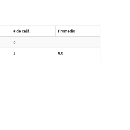
# de calif.
Promedio
0
1
8.0