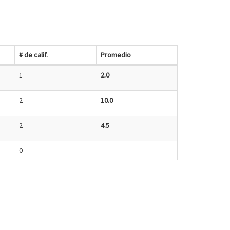
# de calif.
Promedio
1
2.0
2
10.0
2
4.5
0