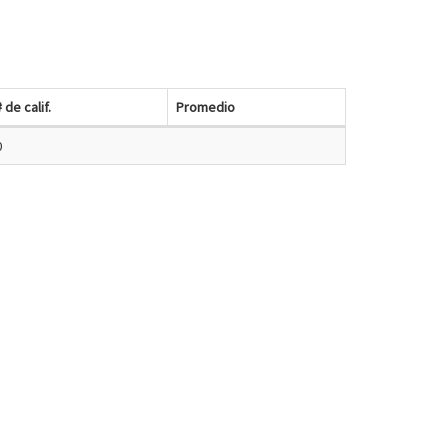
# de calif.
Promedio
0