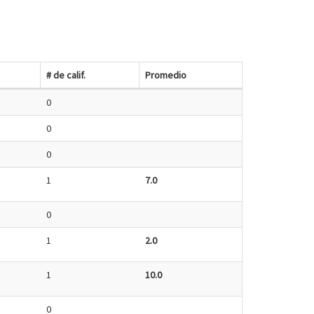
# de calif.
Promedio
0
0
0
1
7.0
0
1
2.0
1
10.0
0