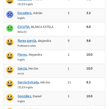
CELEX Inglés
Escudero
, Adrián
3
3.3
Inglés
ESCUTIA
, BLANCA ESTELA
1
6.0
INGLES
flores garcía
, alejandra
9
9.8
Profesora celex
Flores
, Alejandra
2
10.0
Inglés
Garcia
, Hector
1
10.0
no se
García Estrada
, Héctor
11
8.3
CELEX Inglés
González
, Daniel
3
10.0
Ingles