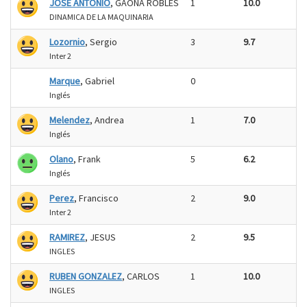
JOSE ANTONIO
, GAONA ROBLES
1
10.0
DINAMICA DE LA MAQUINARIA
Lozornio
, Sergio
3
9.7
Inter 2
Marque
, Gabriel
0
Inglés
Melendez
, Andrea
1
7.0
Inglés
Olano
, Frank
5
6.2
Inglés
Perez
, Francisco
2
9.0
Inter 2
RAMIREZ
, JESUS
2
9.5
INGLES
RUBEN GONZALEZ
, CARLOS
1
10.0
INGLES