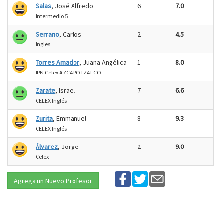
Salas
, José Alfredo
6
7.0
Intermedio 5
Serrano
, Carlos
2
4.5
Ingles
Torres Amador
, Juana Angélica
1
8.0
IPN Celex AZCAPOTZALCO
Zarate
, Israel
7
6.6
CELEX Inglés
Zurita
, Emmanuel
8
9.3
CELEX Inglés
Álvarez
, Jorge
2
9.0
Celex
Agrega un Nuevo Profesor