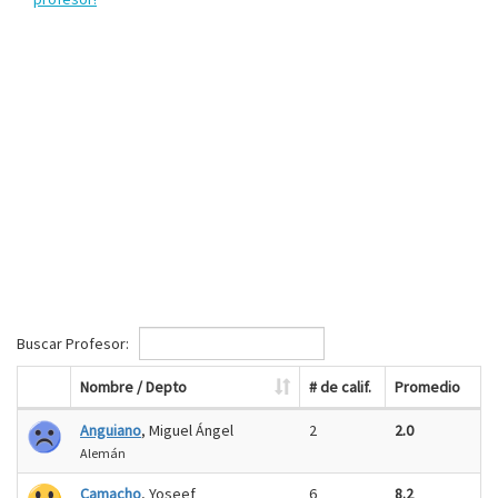
Buscar Profesor:
Nombre / Depto
# de calif.
Promedio
Anguiano
, Miguel Ángel
2
2.0
Alemán
Camacho
, Yoseef
6
8.2