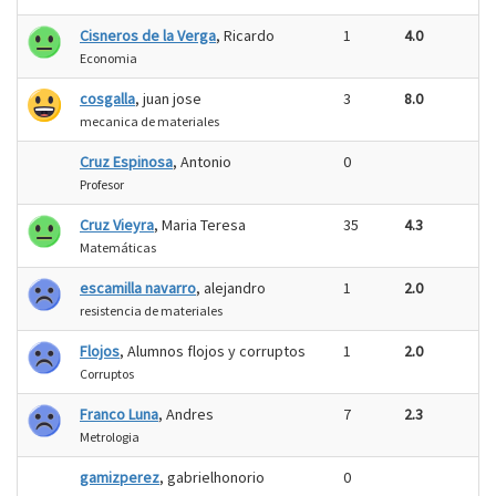
Cisneros de la Verga
, Ricardo
1
4.0
Economia
cosgalla
, juan jose
3
8.0
mecanica de materiales
Cruz Espinosa
, Antonio
0
Profesor
Cruz Vieyra
, Maria Teresa
35
4.3
Matemáticas
escamilla navarro
, alejandro
1
2.0
resistencia de materiales
Flojos
, Alumnos flojos y corruptos
1
2.0
Corruptos
Franco Luna
, Andres
7
2.3
Metrologia
gamizperez
, gabrielhonorio
0