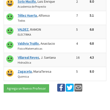
Soto Muciño
, Luis Enrique
2
8.0
Academia de Proyecto
Téllez Huerta
, Alfonso
7
5.1
Todos
VALDEZ
, RAMON
5
6.8
ELECTRIKA
Valdivia Trujillo
, Anastacio
4
6.8
Fisico Matematicas
Villareal Reyes
, J. Santana
16
4.3
Hidraúlica
Zagaceta
, MariaTeresa
5
8.0
Quimica
Agrega un Nuevo Profesor