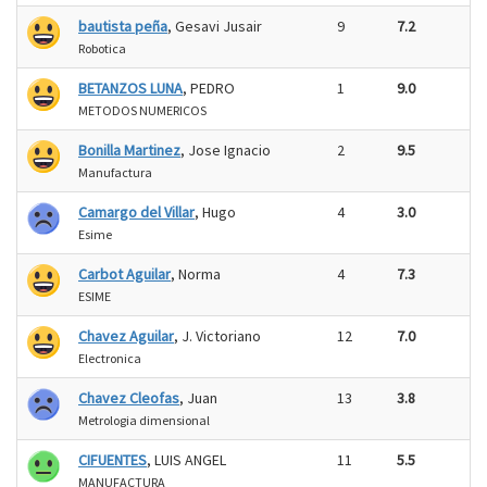
bautista peña
, Gesavi Jusair
9
7.2
Robotica
BETANZOS LUNA
, PEDRO
1
9.0
METODOS NUMERICOS
Bonilla Martinez
, Jose Ignacio
2
9.5
Manufactura
Camargo del Villar
, Hugo
4
3.0
Esime
Carbot Aguilar
, Norma
4
7.3
ESIME
Chavez Aguilar
, J. Victoriano
12
7.0
Electronica
Chavez Cleofas
, Juan
13
3.8
Metrologia dimensional
CIFUENTES
, LUIS ANGEL
11
5.5
MANUFACTURA