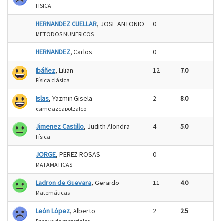
FISICA
HERNANDEZ CUELLAR
, JOSE ANTONIO
0
METODOS NUMERICOS
HERNANDEZ
, Carlos
0
Ibáñez
, Lilian
12
7.0
Física clásica
Islas
, Yazmin Gisela
2
8.0
esime azcapotzalco
Jimenez Castillo
, Judith Alondra
4
5.0
Física
JORGE
, PEREZ ROSAS
0
MATAMATICAS
Ladron de Guevara
, Gerardo
11
4.0
Matemáticas
León López
, Alberto
2
2.5
Ensaye de materiales