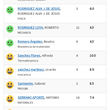
RODRIGUEZ ALVA J. DE JESUS
,
3
6.0
RODRIGUEZ ALVA J. DE JESUS
FISICA
RODRIGUEZ LOYA
, ROBERTO
21
4.5
MECANICA
Romero Ángeles
, Beatriz
6
4.5
Resistencia de materiales
Sanchez Flores
, Alfredo
4
10.0
Termodinamica
sanchez martinez
, ricardo
9
8.9
mecanica
Sarmiento
, Gabriel
2
8.5
PROGRA
SERRANO APONTE
, ANTONIO
16
7.4
MATERIALES