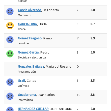
calculo
Garcia Alvarado
, Dagoberto
2
3.0
Materiales
GARCIA LUNA
, LUCIA
3
8.7
FISICA
Gomez Fragoso
, Ramon
7
3.9
termicas
Gomez Garcia
, Pedro
8
5.0
Electrica y electronica
Gonzales Bañalez
, María del Rosario
0
Programación
Graff
, Carlos
8
3.5
Química
Guadarrama
, Juan Carlos
10
3.8
Informática
HERNANDEZ CUELLAR
, JOSE ANTONIO
2
2.0