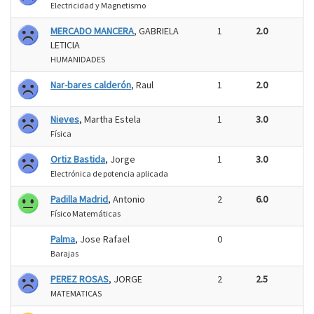
Electricidad y Magnetismo
MERCADO MANCERA
, GABRIELA
1
2.0
LETICIA
HUMANIDADES
Nar-bares calderón
, Raul
1
2.0
Nieves
, Martha Estela
1
3.0
Física
Ortiz Bastida
, Jorge
1
3.0
Electrónica de potencia aplicada
Padilla Madrid
, Antonio
2
6.0
Físico Matemáticas
Palma
, Jose Rafael
0
Barajas
PEREZ ROSAS
, JORGE
2
2.5
MATEMATICAS