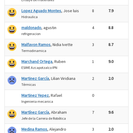
Lopez Aguado Montes
, Jose luis
8
7.9
Hidraulica
maldonado
, agustin
4
8.8
refrigeracion
Malfavon Ramos
, Nidia Ivette
3
8.7
Termodinamica
Marchand Ortega
, Ruben
1
9.0
ESIME Azcapotzalco IPN
Martinez García
, Lilian Viridiana
2
2.0
Térmicas
Martinez Yepez
, Rafael
0
Ingenieria mecanica
Martínez García
, Abraham
7
9.6
Jefe de la Carrera de Robótica
Medina Ramos
, Alejandro
3
2.0