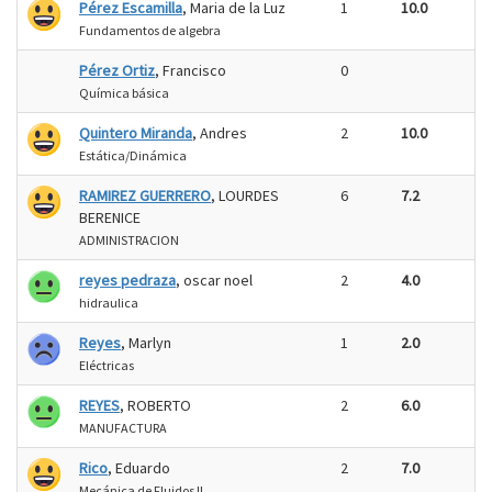
Pérez Escamilla
, Maria de la Luz
1
10.0
Fundamentos de algebra
Pérez Ortiz
, Francisco
0
Química básica
Quintero Miranda
, Andres
2
10.0
Estática/Dinámica
RAMIREZ GUERRERO
, LOURDES
6
7.2
BERENICE
ADMINISTRACION
reyes pedraza
, oscar noel
2
4.0
hidraulica
Reyes
, Marlyn
1
2.0
Eléctricas
REYES
, ROBERTO
2
6.0
MANUFACTURA
Rico
, Eduardo
2
7.0
Mecánica de Fluidos II