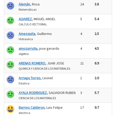
Alemán
, Rosa
24
3.8
Matemáticas
ALVAREZ
, MIGUEL ANGEL
5
5.4
CALCULO VECTORIAL
Amezquita
, Guillermo
4
2.5
Hidraulica
amozurrutia
, jose gerardo
4
4.5
algebra
ARENAS ROMERO
, JUAN JOSE
21
6.9
QUIMICA Y CIENCIA DE LOS MATERIALES
Arriaga Torres
, Leonel
1
2.0
Estatica
AYALA RODRIGUEZ
, SALVADOR RUBEN
3
5.7
CIENCIA DE LOS MATERIALES
Barrios Calderon
, Luis Felipe
17
9.7
electrica