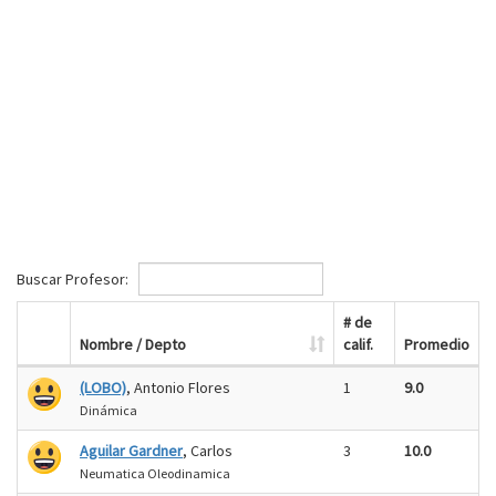
Buscar Profesor:
# de
Nombre / Depto
calif.
Promedio
(LOBO)
, Antonio Flores
1
9.0
Dinámica
Aguilar Gardner
, Carlos
3
10.0
Neumatica Oleodinamica