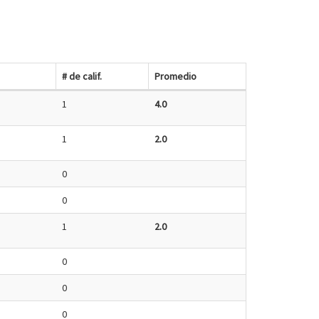
# de calif.
Promedio
1
4.0
1
2.0
0
0
1
2.0
0
0
0