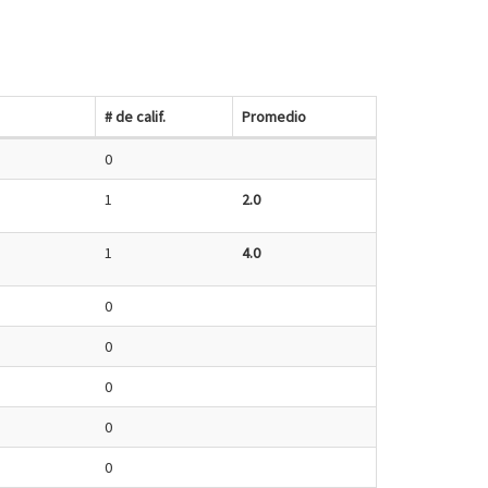
# de calif.
Promedio
0
1
2.0
1
4.0
0
0
0
0
0