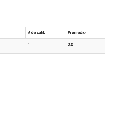
# de calif.
Promedio
1
2.0