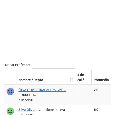
Buscar Profesor:
# de
Nombre / Depto
calif.
Promedio
$ILVA OLIVER TRACALERA GPE....
, -
1
2.0
CORRUPTA-
DIRECCIÓN
Silva Oliver
, Guadalupe Ratera
1
6.0
DIRECCIÓN