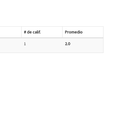
# de calif.
Promedio
1
2.0