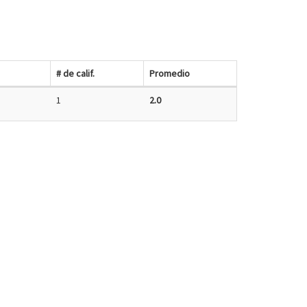
# de calif.
Promedio
1
2.0