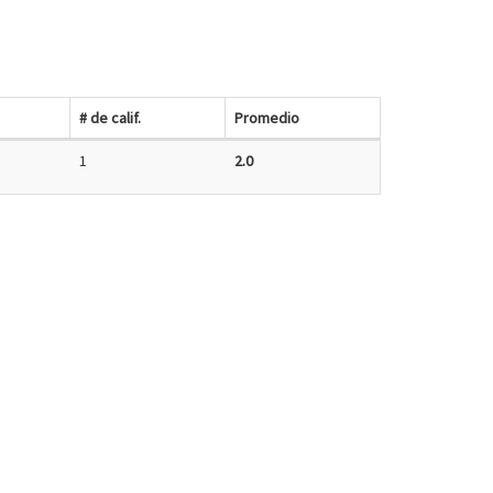
# de calif.
Promedio
1
2.0