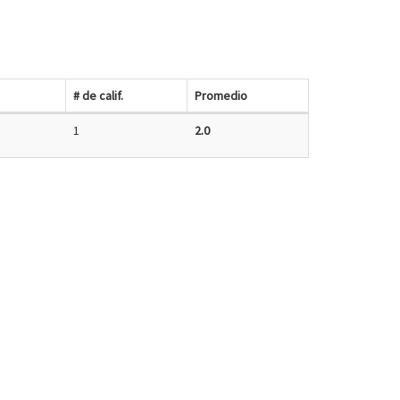
# de calif.
Promedio
1
2.0