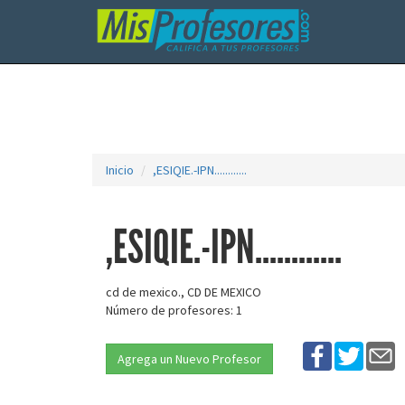
Inicio
,ESIQIE.-IPN............
,ESIQIE.-IPN............
cd de mexico., CD DE MEXICO
Número de profesores: 1
Agrega un Nuevo Profesor