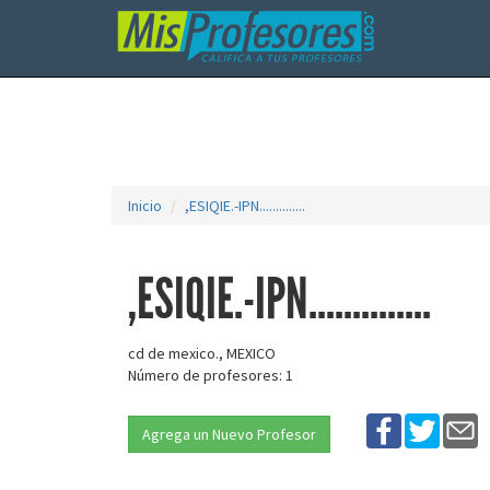
Inicio
,ESIQIE.-IPN..............
,ESIQIE.-IPN..............
cd de mexico., MEXICO
Número de profesores: 1
Agrega un Nuevo Profesor