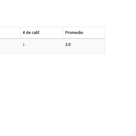
# de calif.
Promedio
1
2.0