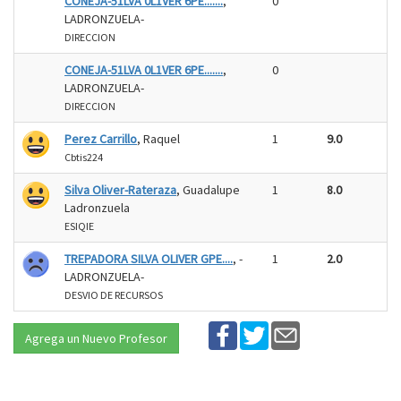
CONEJA-51LVA 0L1VER 6PE.......
,
0
LADRONZUELA-
DIRECCION
CONEJA-51LVA 0L1VER 6PE.......
,
0
LADRONZUELA-
DIRECCION
Perez Carrillo
, Raquel
1
9.0
Cbtis224
Silva Oliver-Rateraza
, Guadalupe
1
8.0
Ladronzuela
ESIQIE
TREPADORA SILVA OLIVER GPE....
, -
1
2.0
LADRONZUELA-
DESVIO DE RECURSOS
Agrega un Nuevo Profesor