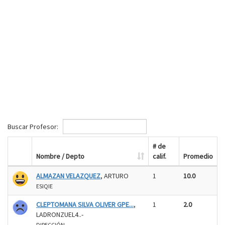
Buscar Profesor:
# de
Nombre / Depto
calif.
Promedio
ALMAZAN VELAZQUEZ
, ARTURO
1
10.0
ESIQIE
CLEPTOMANA SILVA OLIVER GPE...
,
1
2.0
LADRONZUEL4..-
DIRECCIÓN