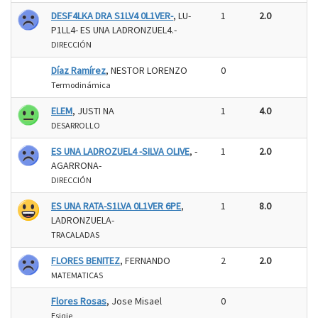
DESF4LKA DRA S1LV4 0L1VER-
, LU-
1
2.0
P1LL4- ES UNA LADRONZUEL4.-
DIRECCIÓN
Díaz Ramírez
, NESTOR LORENZO
0
Termodinámica
ELEM
, JUSTI NA
1
4.0
DESARROLLO
ES UNA LADROZUEL4 -SILVA OLIVE
, -
1
2.0
AGARRONA-
DIRECCIÓN
ES UNA RATA-S1LVA 0L1VER 6PE
,
1
8.0
LADRONZUELA-
TRACALADAS
FLORES BENITEZ
, FERNANDO
2
2.0
MATEMATICAS
Flores Rosas
, Jose Misael
0
Esiqie