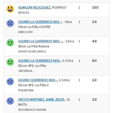
ALMAZAN VELAZQUEZ
, RODRIGO
1
10.0
BASICAS
AQUINO LA QUEREMOS MAS -
, - Silva
1
2.0
Oliver Lu-Pilla-CUATRE
DIRECCIÓN
AQUINO LA QUEREMOS MAS -,
, - S1lva
1
4.0
0liver Lu-Pilla-Ratona
DESVIO DE RECURSOS
AQUINO LA QUEREMOS MAS-
, A S1lva
1
6.0
0l1ver 6PE.-Lu-Pilla-
-RATERAZA-
AQUINO QUEREMOS MAS -
, A S1lva
1
2.0
0l1ver 6PE.-Lu-Pilla-C
POR RATERA
ARCOS MARTINEZ JAIME JESUS
, -EL
1
2.0
INUTIL-
SEGURIDAD E HIGIENE