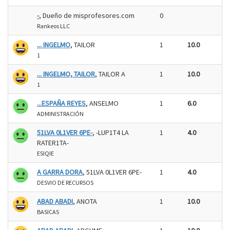
-
, Dueño de misprofesores.com
0
Rankeos LLC
... INGELMO
, TAILOR
1
10.0
1
... INGELMO, TAILOR
, TAILOR A
1
10.0
1
...ESPAÑA REYES
, ANSELMO
1
6.0
ADMINISTRACIÓN
51LVA 0L1VER 6PE-
, -LUP1T4 LA
1
4.0
RATER1TA-
ESIQIE
A GARRA DORA
, 51LVA 0L1VER 6PE-
1
4.0
DESVIO DE RECURSOS
ABAD ABADI
, ANOTA
1
10.0
BASICAS