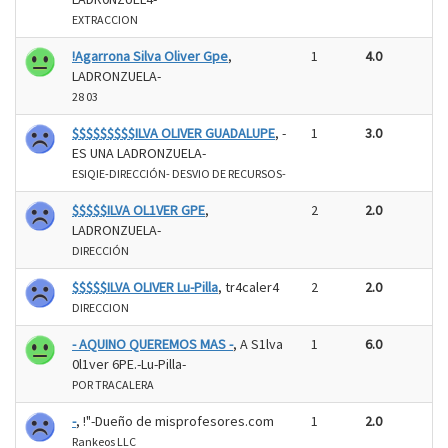
EXTRACCION
!Agarrona Silva Oliver Gpe
,
1
4.0
LADRONZUELA-
28 03
$$$$$$$$$ILVA OLIVER GUADALUPE
, -
1
3.0
ES UNA LADRONZUELA-
ESIQIE-DIRECCIÓN- DESVIO DE RECURSOS-
$$$$$ILVA OL1VER GPE
,
2
2.0
LADRONZUELA-
DIRECCIÓN
$$$$$ILVA OLIVER Lu-Pilla
, tr4caler4
2
2.0
DIRECCION
- AQUINO QUEREMOS MAS -
, A S1lva
1
6.0
0l1ver 6PE.-Lu-Pilla-
POR TRACALERA
-
, !"-Dueño de misprofesores.com
1
2.0
Rankeos LLC