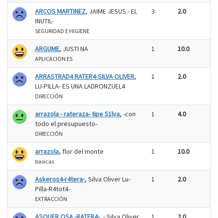
ARCOS MARTINEZ
, JAIME JESUS - EL
3
2.0
INUTIL-
SEGURIDAD E HIGIENE
ARGUME
, JUSTI NA
1
10.0
APLICACION ES
ARRASTRAD4 RATER4-SILVA OLIVER
,
1
2.0
LU-PILLA- ES UNA LADRONZUEL4
DIRECCIÓN
arrazola - rateraza- 6pe 51lva
, -con
1
4.0
todo el presupuesto-
DIRECCIÓN
arrazola
, flor del monte
1
10.0
basicas
Askeros4-r4tera-
, Silva Oliver Lu-
1
2.0
Pilla-R4tot4-
EXTRACCIÓN
ASQUER OSA -RATER4-
, - Silva Oliver
1
2.0