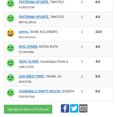
PASTRANA APONTE
, TIMOTEO
1
6.0
FUNDICIÓN
PASTRANA APONTE
, TIMOTEO
1
4.0
METALURGIA
perez
, DAVID ALEJANDRO
1
10.0
Mecatronica
RUIZ AYERDI
, RATHA RUTH
1
4.0
ECONOMIA
SILVA OLIVER
, Guadalupe Ratera
1
4.0
DIRECCIÓN
ZAA ENEST PART
, TRABA JO
1
6.0
MUESTRA
ZAABADILLO DIAPO DESCRI
, DISERTA
1
6.0
DISYUNTIVA
Agrega un Nuevo Profesor