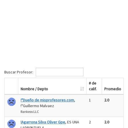
Buscar Profesor:
# de
Nombre / Depto
calif.
Promedio
!"Dueño de misprofesores.com
,
1
2.0
!"Guillermo Malvaez
Rankeos LLC
!Agarrona Silva Oliver Gpe
, ES UNA
2
2.0
LADR0NZUEL4-