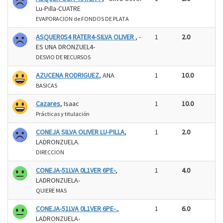
Lu-Pilla-CUATRE
EVAPORACION de FONDOS DE PLATA
ASQUER0S4 RATER4-SILVA OLIVER
, -
1
2.0
ES UNA DRONZUEL4-
DESVIO DE RECURSOS
AZUCENA RODRIGUEZ
, ANA
1
10.0
BASICAS
Cazares
, Isaac
1
10.0
Prácticas y titulación
CONEJA SILVA OLIVER LU-PILLA
,
1
2.0
LADRONZUELA.
DIRECCION
CONEJA-51LVA 0L1VER 6PE-
,
1
4.0
LADRONZUELA-
QUIERE MAS
CONEJA-51LVA 0L1VER 6PE-.
,
1
6.0
LADRONZUELA-