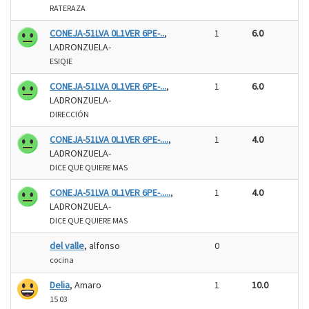
RATERAZA
CONEJA-51LVA 0L1VER 6PE-..
,
1
6.0
LADRONZUELA-
ESIQIE
CONEJA-51LVA 0L1VER 6PE-...
,
1
6.0
LADRONZUELA-
DIRECCIÓN
CONEJA-51LVA 0L1VER 6PE-....
,
1
4.0
LADRONZUELA-
DICE QUE QUIERE MAS
CONEJA-51LVA 0L1VER 6PE-.....
,
1
4.0
LADRONZUELA-
DICE QUE QUIERE MAS
del valle
, alfonso
0
cocina
Delia
, Amaro
1
10.0
15 03