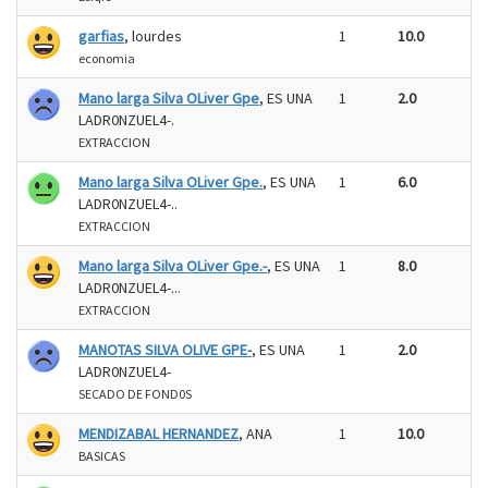
garfias
, lourdes
1
10.0
economia
Mano larga Silva OLiver Gpe
, ES UNA
1
2.0
LADR0NZUEL4-.
EXTRACCION
Mano larga Silva OLiver Gpe.
, ES UNA
1
6.0
LADR0NZUEL4-..
EXTRACCION
Mano larga Silva OLiver Gpe.-
, ES UNA
1
8.0
LADR0NZUEL4-...
EXTRACCION
MANOTAS SILVA OLIVE GPE-
, ES UNA
1
2.0
LADR0NZUEL4-
SECADO DE FOND0S
MENDIZABAL HERNANDEZ
, ANA
1
10.0
BASICAS