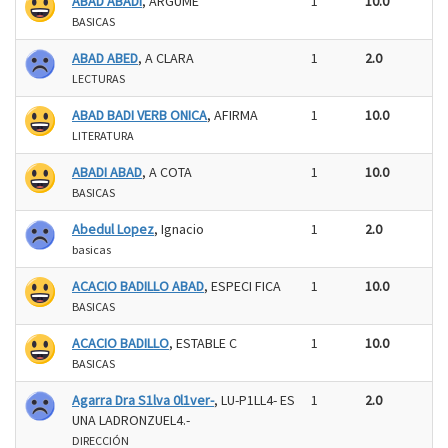
ABAD ABADI
, ARGUME
1
10.0
BASICAS
ABAD ABED
, A CLARA
1
2.0
LECTURAS
ABAD BADI VERB ONICA
, AFIRMA
1
10.0
LITERATURA
ABADI ABAD
, A COTA
1
10.0
BASICAS
Abedul Lopez
, Ignacio
1
2.0
basicas
ACACIO BADILLO ABAD
, ESPECI FICA
1
10.0
BASICAS
ACACIO BADILLO
, ESTABLE C
1
10.0
BASICAS
Agarra Dra S1lva 0l1ver-
, LU-P1LL4- ES
1
2.0
UNA LADRONZUEL4.-
DIRECCIÓN