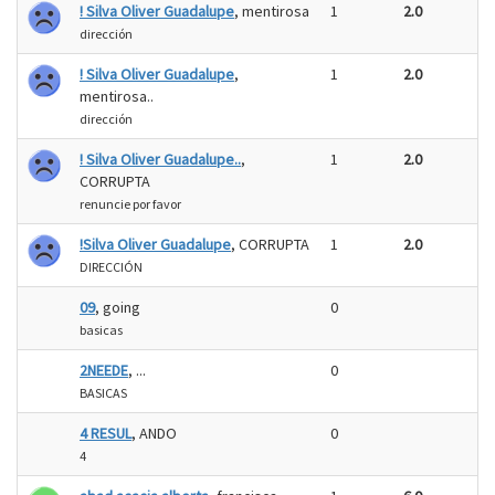
! Silva Oliver Guadalupe
, mentirosa
1
2.0
dirección
! Silva Oliver Guadalupe
,
1
2.0
mentirosa..
dirección
! Silva Oliver Guadalupe..
,
1
2.0
CORRUPTA
renuncie por favor
!Silva Oliver Guadalupe
, CORRUPTA
1
2.0
DIRECCIÓN
09
, going
0
basicas
2NEEDE
, ...
0
BASICAS
4 RESUL
, ANDO
0
4