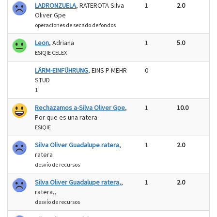
LADRONZUELA
, RATEROTA Silva
1
2.0
Oliver Gpe
operaciones de secado de fondos
Leon
, Adriana
1
5.0
ESIQIE CELEX
LÄRM-EINFÜHRUNG
, EINS P MEHR
0
STUD
1
Rechazamos a-Silva Oliver Gpe
,
1
10.0
Por que es una ratera-
ESIQIE
Silva Oliver Guadalupe ratera
,
1
2.0
ratera
desvío de recursos
Silva Oliver Guadalupe ratera,
,
1
2.0
ratera,,
desvío de recursos