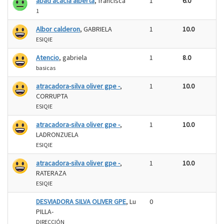
abad acacia alberta
, francisca
1
6.0
1
Albor calderon
, GABRIELA
1
10.0
ESIQIE
Atencio
, gabriela
1
8.0
basicas
atracadora-silva oliver gpe -
,
1
10.0
CORRUPTA
ESIQIE
atracadora-silva oliver gpe -
,
1
10.0
LADRONZUELA
ESIQIE
atracadora-silva oliver gpe -
,
1
10.0
RATERAZA
ESIQIE
DESVIADORA SILVA OLIVER GPE
, Lu
0
PILLA-
DIRECCIÓN