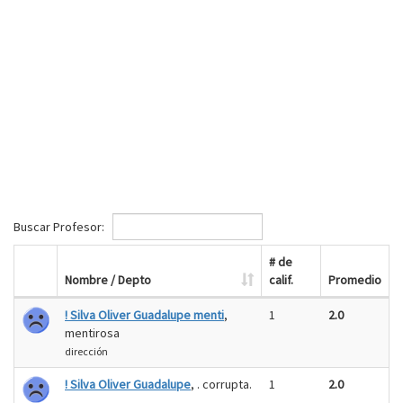
Buscar Profesor:
# de
Nombre / Depto
calif.
Promedio
! Silva Oliver Guadalupe menti
,
1
2.0
mentirosa
dirección
! Silva Oliver Guadalupe
, . corrupta.
1
2.0
..