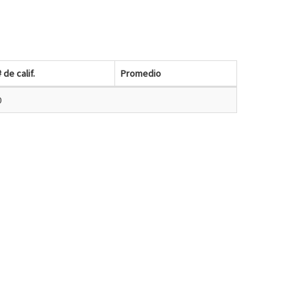
# de calif.
Promedio
0