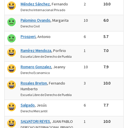
Méndez Sánchez
, Fernando
2
10.0
Derecho Internacional Privado
Palomino Ovando
, Margarita
10
6.0
Derecho Civil
Prosperi
, Antonio
6
5.7
Ramírez Mendoza
, Porfirio
1
7.0
Escuela Libre de Derecho de Puebla
Romero Gonzalez
, Jeanny
10
7.9
Derecho Economico
Rosales Breton
, Fernando
3
10.0
Humberto
Escuela Libre de Derecho de Puebla
Salgado
, Jesús
6
7.7
Derecho Mercantil
SALVATORI REYES
, JUAN PABLO
1
10.0
DERECHO INTERNACIONAL PRIVADO