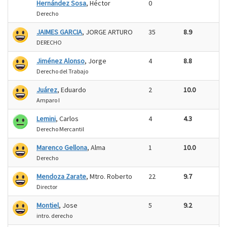
Hernández Sosa
, Héctor
0
Derecho
JAIMES GARCIA
, JORGE ARTURO
35
8.9
DERECHO
Jiménez Alonso
, Jorge
4
8.8
Derecho del Trabajo
Juárez
, Eduardo
2
10.0
Amparo I
Lemini
, Carlos
4
4.3
Derecho Mercantil
Marenco Gellona
, Alma
1
10.0
Derecho
Mendoza Zarate
, Mtro. Roberto
22
9.7
Director
Montiel
, Jose
5
9.2
intro. derecho