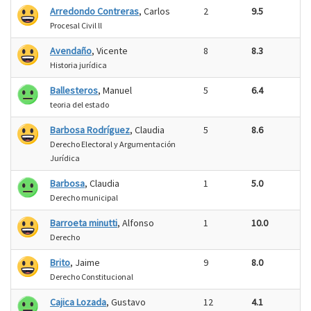
Arredondo Contreras
, Carlos
2
9.5
Procesal Civil ll
Avendaño
, Vicente
8
8.3
Historia jurídica
Ballesteros
, Manuel
5
6.4
teoria del estado
Barbosa Rodríguez
, Claudia
5
8.6
Derecho Electoral y Argumentación
Jurídica
Barbosa
, Claudia
1
5.0
Derecho municipal
Barroeta minutti
, Alfonso
1
10.0
Derecho
Brito
, Jaime
9
8.0
Derecho Constitucional
Cajica Lozada
, Gustavo
12
4.1