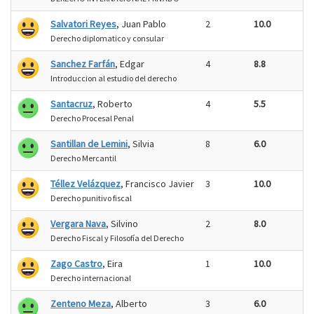
Salvatori Reyes
, Juan Pablo
2
10.0
Derecho diplomatico y consular
Sanchez Farfán
, Edgar
4
8.8
Introduccion al estudio del derecho
Santacruz
, Roberto
4
5.5
Derecho Procesal Penal
Santillan de Lemini
, Silvia
8
6.0
Derecho Mercantil
Téllez Velázquez
, Francisco Javier
3
10.0
Derecho punitivo fiscal
Vergara Nava
, Silvino
2
8.0
Derecho Fiscal y Filosofía del Derecho
Zago Castro
, Eira
1
10.0
Derecho internacional
Zenteno Meza
, Alberto
3
6.0