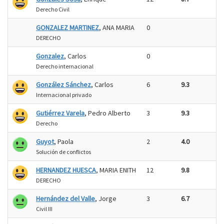
Derecho Civil
GONZALEZ MARTINEZ
, ANA MARIA
0
DERECHO
Gonzalez
, Carlos
0
Derecho internacional
González Sánchez
, Carlos
6
9.3
Internacional privado
Gutiérrez Varela
, Pedro Alberto
3
9.3
Derecho
Guyot
, Paola
2
4.0
Solución de conflictos
HERNANDEZ HUESCA
, MARIA ENITH
12
9.8
DERECHO
Hernández del Valle
, Jorge
3
6.7
Civil III