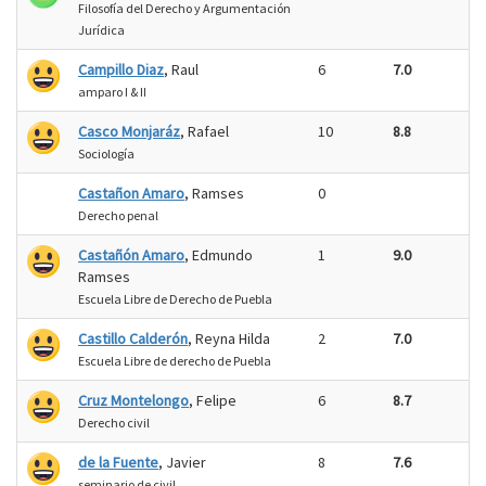
Filosofía del Derecho y Argumentación
Jurídica
Campillo Diaz
, Raul
6
7.0
amparo I & II
Casco Monjaráz
, Rafael
10
8.8
Sociología
Castañon Amaro
, Ramses
0
Derecho penal
Castañón Amaro
, Edmundo
1
9.0
Ramses
Escuela Libre de Derecho de Puebla
Castillo Calderón
, Reyna Hilda
2
7.0
Escuela Libre de derecho de Puebla
Cruz Montelongo
, Felipe
6
8.7
Derecho civil
de la Fuente
, Javier
8
7.6
seminario de civil