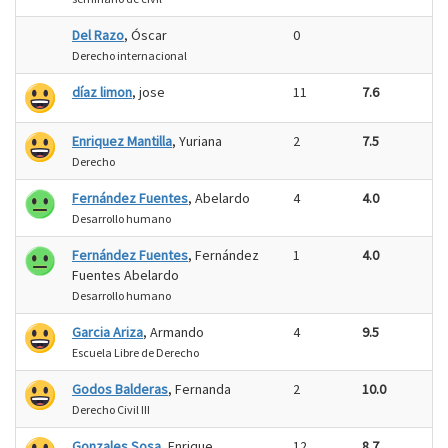
Del Razo
, Óscar
0
Derecho internacional
díaz limon
, jose
11
7.6
Enriquez Mantilla
, Yuriana
2
7.5
Derecho
Fernández Fuentes
, Abelardo
4
4.0
Desarrollo humano
Fernández Fuentes
, Fernández
1
4.0
Fuentes Abelardo
Desarrollo humano
Garcia Ariza
, Armando
4
9.5
Escuela Libre de Derecho
Godos Balderas
, Fernanda
2
10.0
Derecho Civil III
Gonzales Sosa
, Enrique
12
8.7