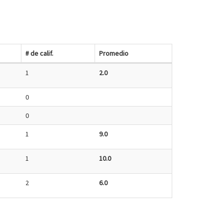
# de calif.
Promedio
1
2.0
0
0
1
9.0
1
10.0
2
6.0