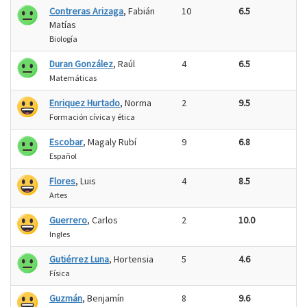
Contreras Arizaga
, Fabián
10
6.5
Matías
Biología
Duran González
, Raúl
4
6.5
Matemáticas
Enriquez Hurtado
, Norma
2
9.5
Formación cívica y ética
Escobar
, Magaly Rubí
9
6.8
Español
Flores
, Luis
4
8.5
Artes
Guerrero
, Carlos
2
10.0
Ingles
Gutiérrez Luna
, Hortensia
5
4.6
Física
Guzmán
, Benjamín
8
9.6