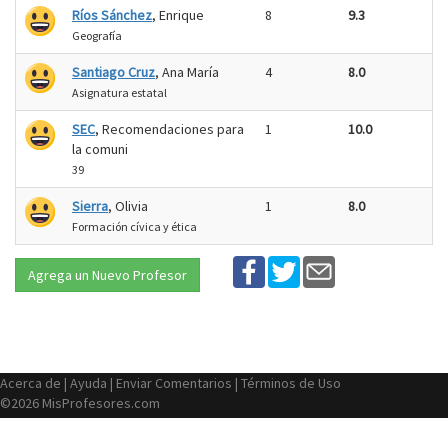
Ríos Sánchez
, Enrique
8
9.3
Geografía
Santiago Cruz
, Ana María
4
8.0
Asignatura estatal
SEC
, Recomendaciones para
1
10.0
la comuni
39
Sierra
, Olivia
1
8.0
Formación cívica y ética
Agrega un Nuevo Profesor
Acerca de
|
Ayuda
|
Enviar Comentarios
|
Términos de Uso
©2026 MisProfesores.com