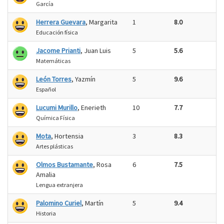
García
Herrera Guevara
, Margarita
1
8.0
Educación física
Jacome Prianti
, Juan Luis
5
5.6
Matemáticas
León Torres
, Yazmín
5
9.6
Español
Lucumi Murillo
, Enerieth
10
7.7
Química Física
Mota
, Hortensia
3
8.3
Artes plásticas
Olmos Bustamante
, Rosa
6
7.5
Amalia
Lengua extranjera
Palomino Curiel
, Martín
5
9.4
Historia