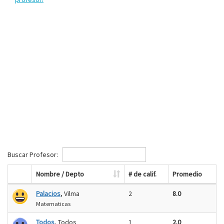
Buscar Profesor:
Nombre / Depto
# de calif.
Promedio
Palacios
, Vilma
2
8.0
Matematicas
Todos
, Todos
1
2.0