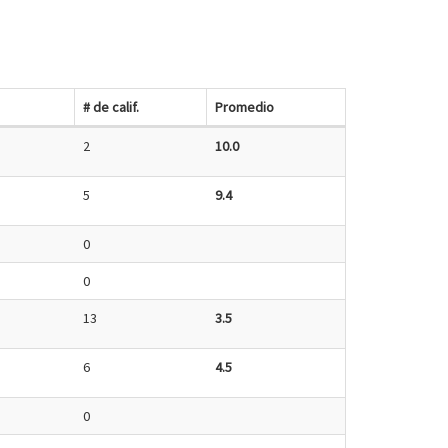
# de calif.
Promedio
2
10.0
5
9.4
0
0
13
3.5
6
4.5
0