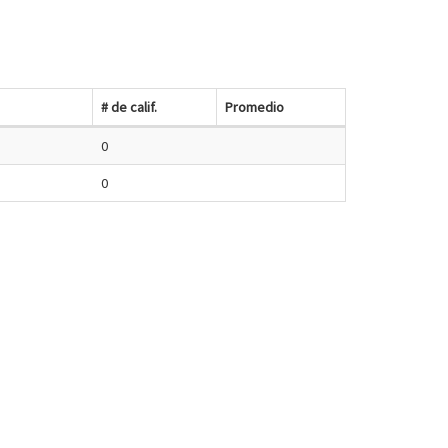
# de calif.
Promedio
0
0