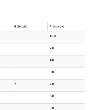
# de calif.
Promedio
1
10.0
1
7.0
1
4.0
1
9.0
2
7.0
1
6.0
1
8.0