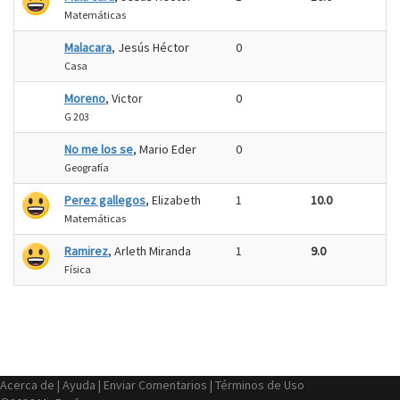
Matemáticas
Malacara
, Jesús Héctor
0
Casa
Moreno
, Victor
0
G 203
No me los se
, Mario Eder
0
Geografía
Perez gallegos
, Elizabeth
1
10.0
Matemáticas
Ramirez
, Arleth Miranda
1
9.0
Física
Acerca de
|
Ayuda
|
Enviar Comentarios
|
Términos de Uso