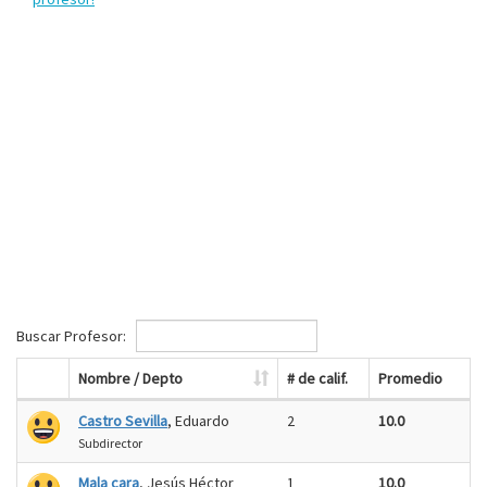
Buscar Profesor:
Nombre / Depto
# de calif.
Promedio
Castro Sevilla
, Eduardo
2
10.0
Subdirector
Mala cara
, Jesús Héctor
1
10.0