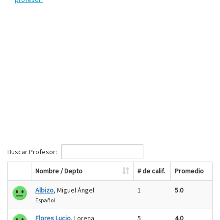
Buscar Profesor:
Nombre / Depto
# de calif.
Promedio
Albizo
, Miguel Ángel
1
5.0
Español
Flores Lucio
, Lorena
5
4.0