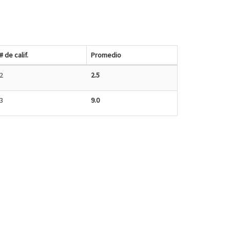
# de calif.
Promedio
2
2.5
3
9.0