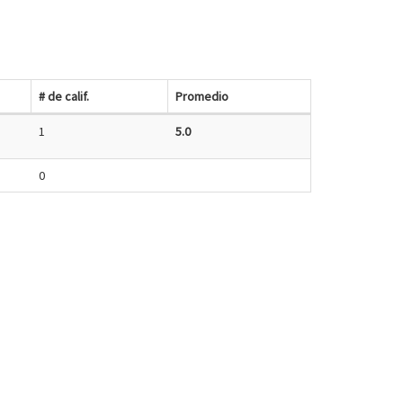
# de calif.
Promedio
1
5.0
0