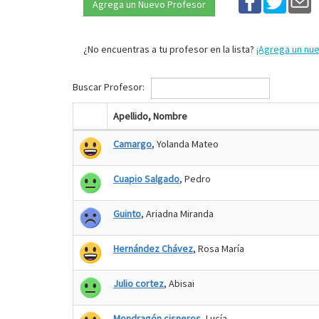
Agrega un Nuevo Profesor
¿No encuentras a tu profesor en la lista?
¡Agrega un nu
Buscar Profesor:
Apellido, Nombre
Camargo
, Yolanda Mateo
Cuapio Salgado
, Pedro
Guinto
, Ariadna Miranda
Hernández Chávez
, Rosa María
Julio cortez
, Abisai
Mondragón cisneros
, Lucía