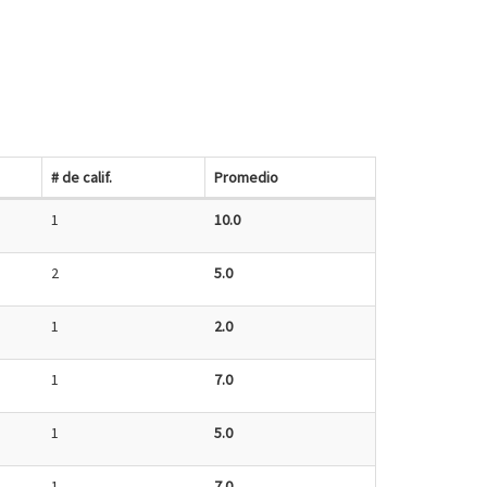
# de calif.
Promedio
1
10.0
2
5.0
1
2.0
1
7.0
1
5.0
1
7.0