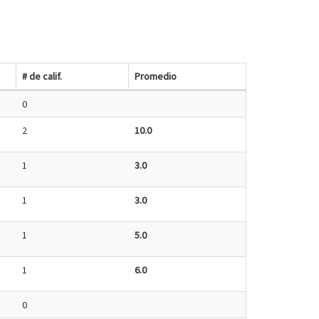
# de calif.
Promedio
0
2
10.0
1
3.0
1
3.0
1
5.0
1
6.0
0