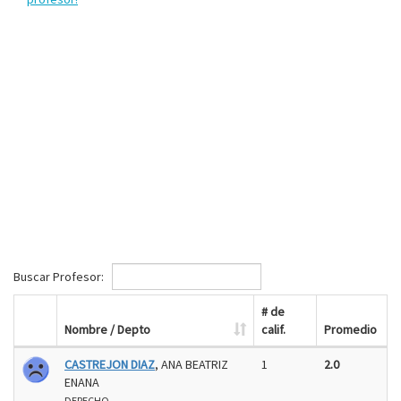
Buscar Profesor:
# de
Nombre / Depto
calif.
Promedio
CASTREJON DIAZ
, ANA BEATRIZ
1
2.0
ENANA
DERECHO