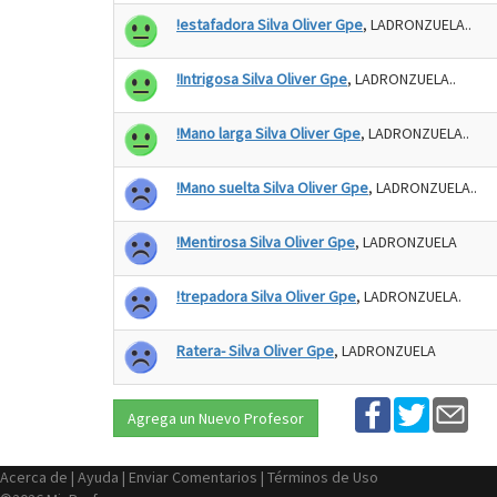
!estafadora Silva Oliver Gpe
, LADRONZUELA..
!Intrigosa Silva Oliver Gpe
, LADRONZUELA..
!Mano larga Silva Oliver Gpe
, LADRONZUELA..
!Mano suelta Silva Oliver Gpe
, LADRONZUELA..
!Mentirosa Silva Oliver Gpe
, LADRONZUELA
!trepadora Silva Oliver Gpe
, LADRONZUELA.
Ratera- Silva Oliver Gpe
, LADRONZUELA
Agrega un Nuevo Profesor
Acerca de
|
Ayuda
|
Enviar Comentarios
|
Términos de Uso