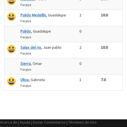
Facpya
Pulido Medellín
, Guadalupe
2
10.0
Facpya
Pulido
, Guadalupe
0
Facpya
Salas del rio
, Juan pablo
2
10.0
Facpya
Sierra
, Omar
0
Facpya
Ulloa
, Gabriela
1
7.0
Facpya
Acerca de
|
Ayuda
|
Enviar Comentarios
|
Términos de Uso