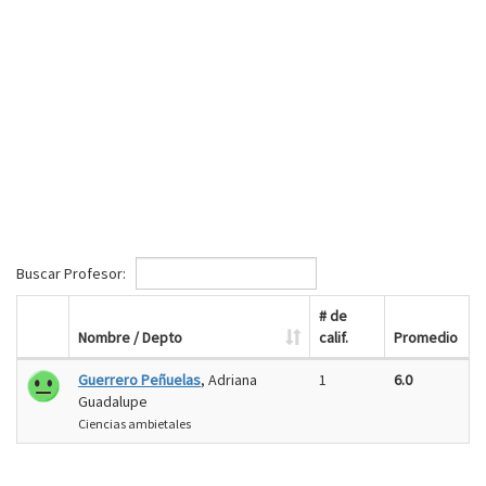
Buscar Profesor:
# de
Nombre / Depto
calif.
Promedio
Guerrero Peñuelas
, Adriana
1
6.0
Guadalupe
Ciencias ambietales