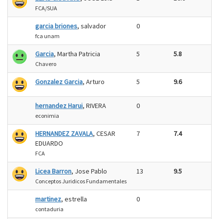
FCA/SUA
garcia briones
, salvador
0
fca unam
Garcia
, Martha Patricia
5
5.8
Chavero
Gonzalez Garcia
, Arturo
5
9.6
hernandez Harui
, RIVERA
0
econimia
HERNANDEZ ZAVALA
, CESAR
7
7.4
EDUARDO
FCA
Licea Barron
, Jose Pablo
13
9.5
Conceptos Juridicos Fundamentales
martinez
, estrella
0
contaduria