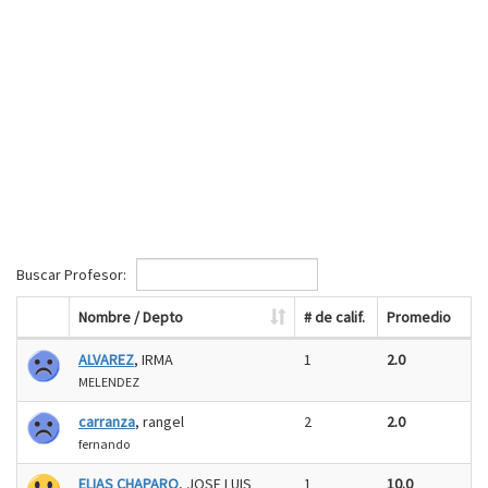
Buscar Profesor:
Nombre / Depto
# de calif.
Promedio
ALVAREZ
, IRMA
1
2.0
MELENDEZ
carranza
, rangel
2
2.0
fernando
ELIAS CHAPARO
, JOSE LUIS
1
10.0