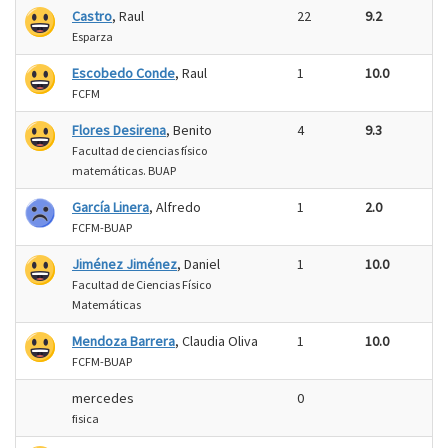
Castro
, Raul
22
9.2
Esparza
Escobedo Conde
, Raul
1
10.0
FCFM
Flores Desirena
, Benito
4
9.3
Facultad de ciencias físico
matemáticas. BUAP
García Linera
, Alfredo
1
2.0
FCFM-BUAP
Jiménez Jiménez
, Daniel
1
10.0
Facultad de Ciencias Físico
Matemáticas
Mendoza Barrera
, Claudia Oliva
1
10.0
FCFM-BUAP
mercedes
0
fisica