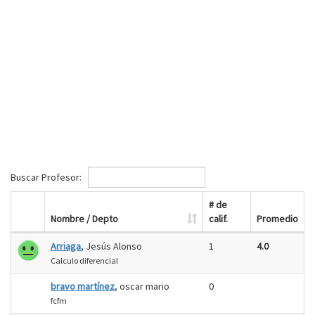
Buscar Profesor:
# de
Nombre / Depto
calif.
Promedio
Arriaga
, Jesús Alonso
1
4.0
Calculo diferencial
bravo martínez
, oscar mario
0
fcfm