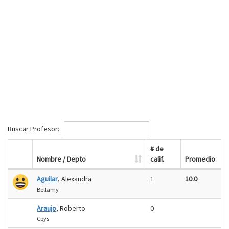
Buscar Profesor:
# de
Nombre / Depto
calif.
Promedio
Aguilar
, Alexandra
1
10.0
Bellamy
Araujo
, Roberto
0
Cpys