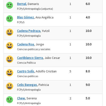
Bernal
, Damaris
1
6.0
FCPyS/Antropología (adjunta)
Blas Gómez
, Ana Angélica
1
4.0
FCPyS
Cadena Pedraza
, Yutzil
1
10.0
FCPyS/Antropología
Cadena Roa
, Jorge
1
10.0
Ciencias politicas y sociales
Castiblanco Sierra
, Julio Cesar
1
10.0
Ciencia Política
Castro Solís
, Adolfo Cristian
5
8.0
Ciencias politicas
Celis Banegas
, Patricia
1
9.0
FCPyS/Antropología
Chew
, Serena
2
5.0
FCPyS/Antropología