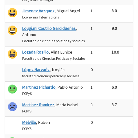
Jimenez Vazquez
, Miguel Ángel
1
8.0
Economía Internacional
Lougiani Castillo Garcidueñas
,
1
9.0
Antonio
Facultad de ciencias políticas y sociales
Lozada Rosillo
, Alina Eunice
1
10.0
Facultad de Ciencias Políticas y Sociales
López Narvaéz
, froylán
0
facultad ciencias politicas y sociales
Martinez Pichardo
, Pablo Antonio
1
6.0
FCPyS
Martínez Ramírez
, María Isabel
3
3.7
FCPYS
Melville
, Rubèn
0
FCPYS