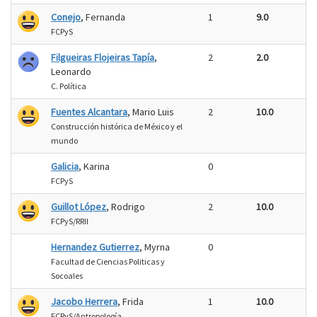
Conejo
, Fernanda
1
9.0
FCPyS
Filgueiras Flojeiras Tapía
,
2
2.0
Leonardo
C. Política
Fuentes Alcantara
, Mario Luis
2
10.0
Construcción histórica de México y el
mundo
Galicia
, Karina
0
FCPyS
Guillot López
, Rodrigo
2
10.0
FCPyS/RRII
Hernandez Gutierrez
, Myrna
0
Facultad de Ciencias Politicas y
Socoales
Jacobo Herrera
, Frida
1
10.0
FCPyS/Antropología