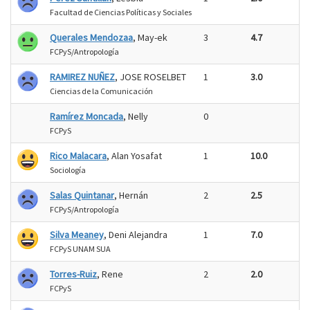
Facultad de Ciencias Políticas y Sociales
Querales Mendozaa
, May-ek
3
4.7
FCPyS/Antropología
RAMIREZ NUÑEZ
, JOSE ROSELBET
1
3.0
Ciencias de la Comunicación
Ramírez Moncada
, Nelly
0
FCPyS
Rico Malacara
, Alan Yosafat
1
10.0
Sociología
Salas Quintanar
, Hernán
2
2.5
FCPyS/Antropología
Silva Meaney
, Deni Alejandra
1
7.0
FCPyS UNAM SUA
Torres-Ruiz
, Rene
2
2.0
FCPyS