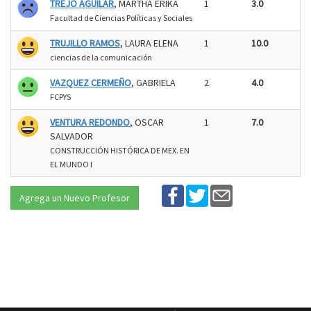
TREJO AGUILAR
, MARTHA ERIKA
1
3.0
Facultad de Ciencias Políticas y Sociales
TRUJILLO RAMOS
, LAURA ELENA
1
10.0
ciencias de la comunicación
VAZQUEZ CERMEÑO
, GABRIELA
2
4.0
FCPYS
VENTURA REDONDO
, OSCAR
1
7.0
SALVADOR
CONSTRUCCIÓN HISTÓRICA DE MEX. EN
EL MUNDO I
Agrega un Nuevo Profesor