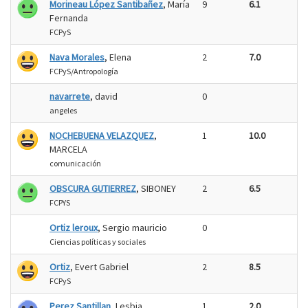
Morineau López Santibañez
, María
9
6.1
Fernanda
FCPyS
Nava Morales
, Elena
2
7.0
FCPyS/Antropología
navarrete
, david
0
angeles
NOCHEBUENA VELAZQUEZ
,
1
10.0
MARCELA
comunicación
OBSCURA GUTIERREZ
, SIBONEY
2
6.5
FCPYS
Ortiz leroux
, Sergio mauricio
0
Ciencias políticas y sociales
Ortiz
, Evert Gabriel
2
8.5
FCPyS
Perez Santillan
, Lesbia
1
2.0