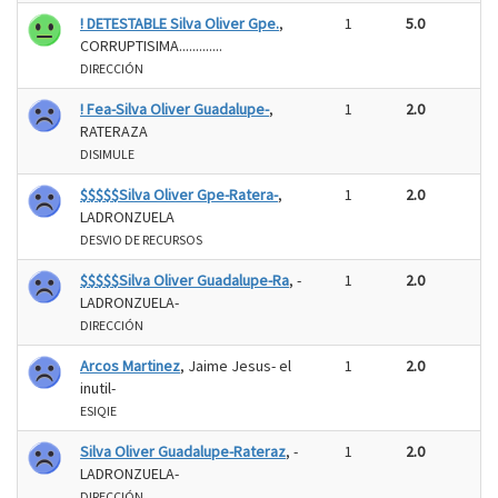
! DETESTABLE Silva Oliver Gpe.
,
1
5.0
CORRUPTISIMA.............
DIRECCIÓN
! Fea-Silva Oliver Guadalupe-
,
1
2.0
RATERAZA
DISIMULE
$$$$$Silva Oliver Gpe-Ratera-
,
1
2.0
LADRONZUELA
DESVIO DE RECURSOS
$$$$$Silva Oliver Guadalupe-Ra
, -
1
2.0
LADRONZUELA-
DIRECCIÓN
Arcos Martinez
, Jaime Jesus- el
1
2.0
inutil-
ESIQIE
Silva Oliver Guadalupe-Rateraz
, -
1
2.0
LADRONZUELA-
DIRECCIÓN