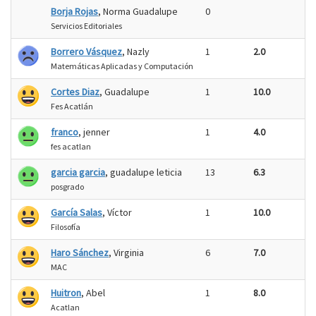
Borja Rojas
, Norma Guadalupe
0
Servicios Editoriales
Borrero Vásquez
, Nazly
1
2.0
Matemáticas Aplicadas y Computación
Cortes Diaz
, Guadalupe
1
10.0
Fes Acatlán
franco
, jenner
1
4.0
fes acatlan
garcia garcia
, guadalupe leticia
13
6.3
posgrado
García Salas
, Víctor
1
10.0
Filosofía
Haro Sánchez
, Virginia
6
7.0
MAC
Huitron
, Abel
1
8.0
Acatlan