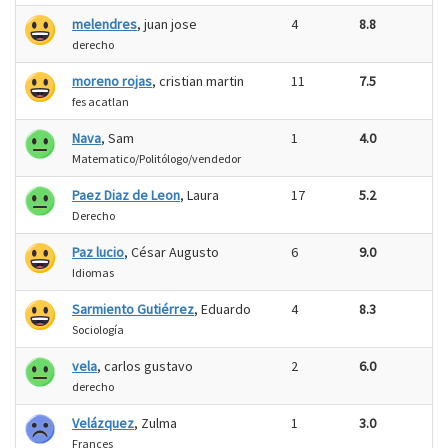
melendres
, juan jose
4
8.8
derecho
moreno rojas
, cristian martin
11
7.5
fes acatlan
Nava
, Sam
1
4.0
Matematico/Politólogo/vendedor
Paez Diaz de Leon
, Laura
17
5.2
Derecho
Paz lucio
, César Augusto
6
9.0
Idiomas
Sarmiento Gutiérrez
, Eduardo
4
8.3
Sociología
vela
, carlos gustavo
2
6.0
derecho
Velázquez
, Zulma
1
3.0
Frances