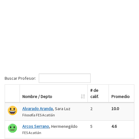
Buscar Profesor:
# de
Nombre / Depto
calif.
Promedio
Alvarado Aranda
, Sara Luz
2
10.0
Filosofía FES Acatlán
Arcos Serrano
, Hermenegildo
5
4.6
FES Acatlán