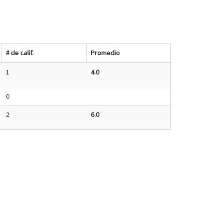
# de calif.
Promedio
1
4.0
0
2
6.0