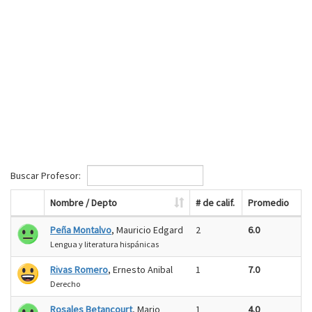
Buscar Profesor:
Nombre / Depto
# de calif.
Promedio
Peña Montalvo
, Mauricio Edgard
2
6.0
Lengua y literatura hispánicas
Rivas Romero
, Ernesto Anibal
1
7.0
Derecho
Rosales Betancourt
, Mario
1
4.0