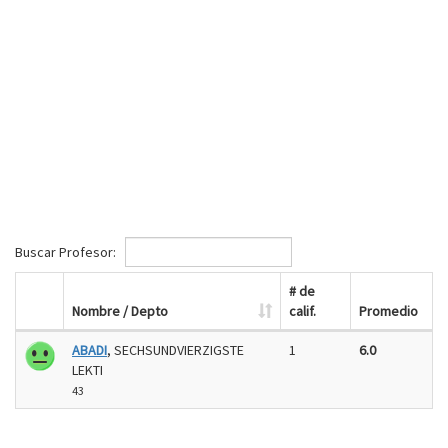
Buscar Profesor:
# de
Nombre / Depto
calif.
Promedio
ABADI
, SECHSUNDVIERZIGSTE
1
6.0
LEKTI
43