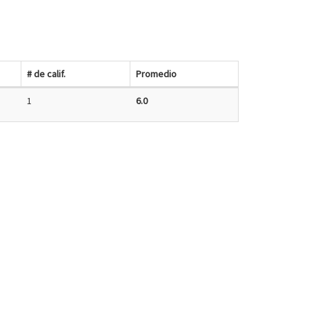
# de calif.
Promedio
1
6.0